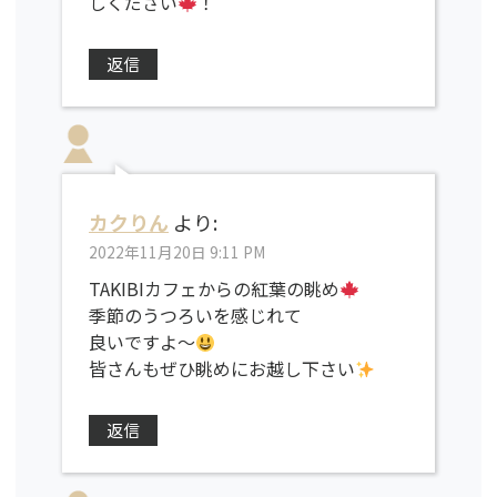
しください
！
返信
カクりん
より:
2022年11月20日 9:11 PM
TAKIBIカフェからの紅葉の眺め
季節のうつろいを感じれて
良いですよ～
皆さんもぜひ眺めにお越し下さい
返信