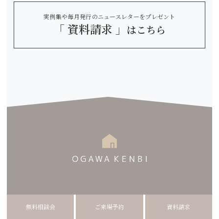
実例集や毎月発行のニュースレターをプレゼント
「 資料請求 」
はこちら
木造ホーム株式会社 小川建美
無料相談会
ご来場予約
資料請求