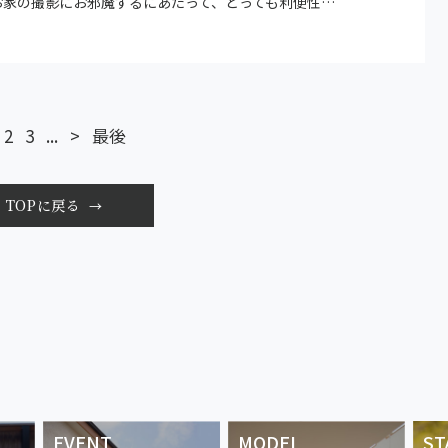
お家の撮影にお邪魔するにあたって、とっても利便性…
2
3
...
>
最後
TOPに戻る
EVENT
MODEL
ST