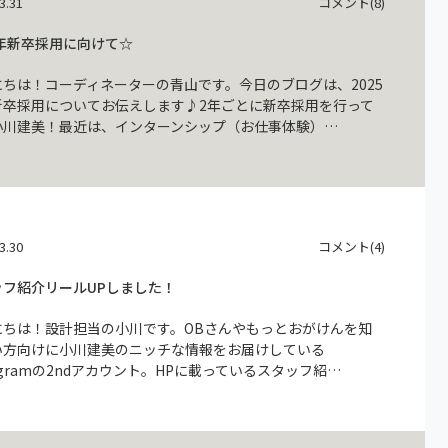
3.31
コメント(8)
5年新卒採用に向けて☆
にちは！コーディネーターの青山です。今日のブログは、2025
新卒採用についてお伝えします♪2年ごとに新卒採用を行って
小川建美！最近は、インターンシップ（お仕事体験）…
3.30
コメント(4)
ッフ紹介リールUPしました！
にちは！設計担当の小川です。OBさんやもっとおがけんを知
い方向けに小川建美のニッチな情報をお届けしている
tagramの2ndアカウント。HPに載っているスタッフ紹…