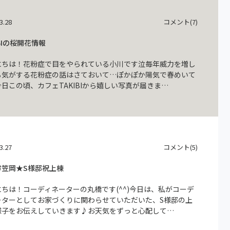
3.28
コメント(7)
IBIの桜開花情報
にちは！花粉症で目をやられている小川です泣毎年威力を増し
る気がする花粉症の話はさておいて…ぽかぽか陽気で春めいて
日この頃、カフェTAKIBIから嬉しい写真が届きま…
3.27
コメント(5)
市笠岡★S様邸祝上棟
にちは！コーディネーターの丸橋です(^^)今日は、私がコーデ
ーターとしてお家づくりに関わらせていただいた、S様邸の上
様子をお伝えしていきます♪お天気をずっと心配して…