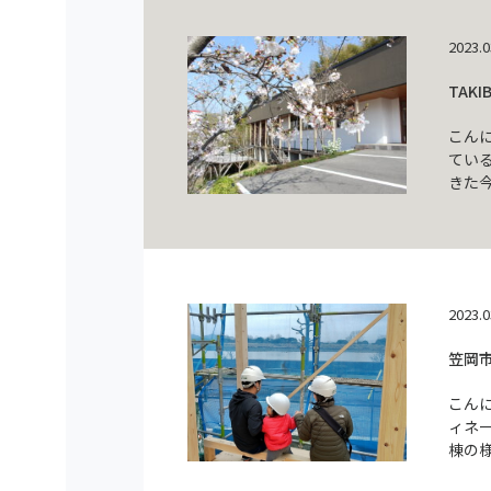
2023.0
TAK
こん
てい
きた今
2023.0
笠岡
こん
ィネ
棟の