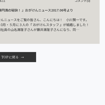
6.11
コメント(0)
婦円満の秘訣！ 』おがけんニュース2017.06号より
けんニュースをご覧の皆さん、こんにちは！ 小川賢一です。
の3月・５月に３人の『 おがけんスタッフ 』が結婚しました！
目社員の山名満理子さんが藤井満理子さんになり、同…
TOPに戻る