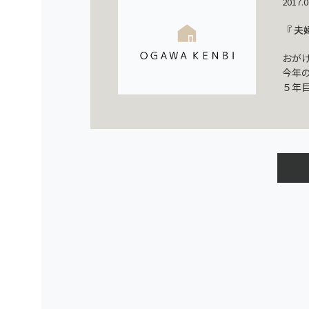
2017.0
『 夫
おが
今年
５年