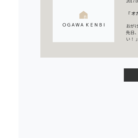
2017.0
『 オ
おが
先日
い！