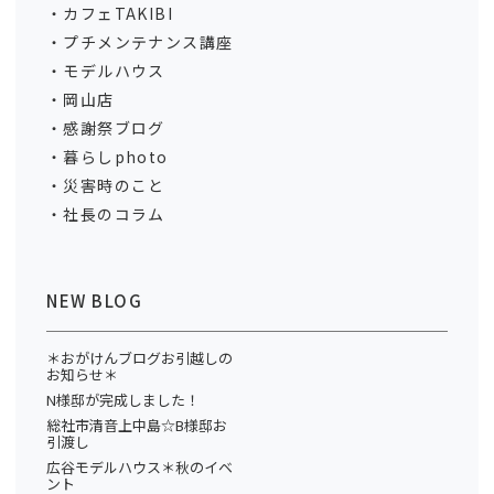
カフェTAKIBI
プチメンテナンス講座
モデルハウス
岡山店
感謝祭ブログ
暮らしphoto
災害時のこと
社長のコラム
NEW BLOG
＊おがけんブログお引越しの
お知らせ＊
N様邸が完成しました！
総社市清音上中島☆B様邸お
引渡し
広谷モデルハウス＊秋のイベ
ント