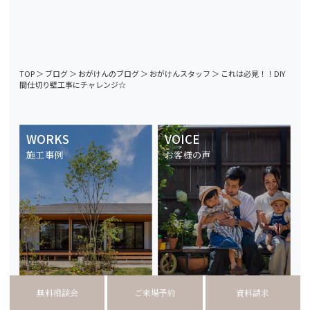
TOP
＞
ブログ
＞
おがけんのブログ
＞
おがけんスタッフ
＞
これは必見！！DIY
間仕切り壁工事にチャレンジ☆
WORKS
VOICE
施工事例
お客様の声
無料相談会
ご来場予約
資料請求