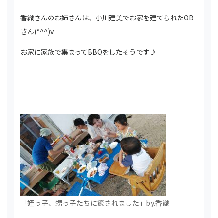
香織さんのお姉さんは、小川建美でお家を建てられたOB
さん(*^^)v
お家に家族で集まってBBQをしたそうです♪
「姪っ子、甥っ子たちに癒されました」by.香織