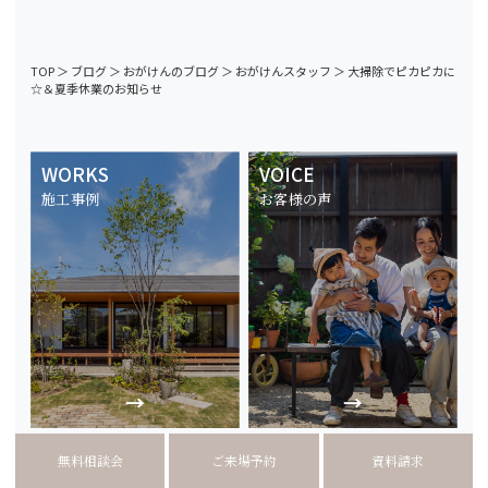
TOP
＞
ブログ
＞
おがけんのブログ
＞
おがけんスタッフ
＞
大掃除でピカピカに
☆＆夏季休業のお知らせ
WORKS
VOICE
施工事例
お客様の声
EVENT
MODEL
無料相談会
ご来場予約
資料請求
HOUSE
イベント情報