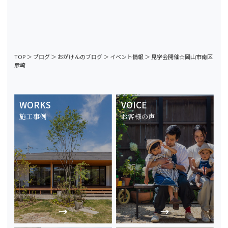
TOP
＞
ブログ
＞
おがけんのブログ
＞
イベント情報
＞
見学会開催☆岡山市南区
彦崎
WORKS
VOICE
施工事例
お客様の声