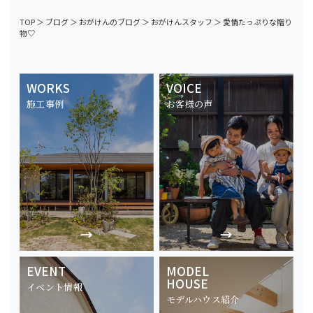
TOP
＞
ブログ
＞
おがけんのブログ
＞
おがけんスタッフ
＞
愛情たっぷりな贈り
物♡
WORKS
VOICE
施工事例
お客様の声
EVENT
MODEL
HOUSE
イベント情報
モデルハウス紹介