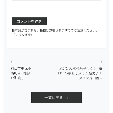
日本語が含まれない投稿は無視されますのでご注意ください。
（スパム対策）
←
→
岡山市中区小
おがけん取材班が行く！- 築
橋町☆T様邸
11年の暮らしぶりが魅力♪ス
お引渡し
タッフ片田邸 –
一覧に戻る