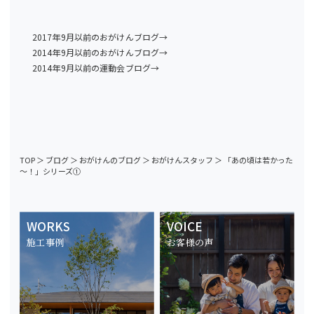
2017年9月以前のおがけんブログ→
2014年9月以前のおがけんブログ→
2014年9月以前の運動会ブログ→
TOP
＞
ブログ
＞
おがけんのブログ
＞
おがけんスタッフ
＞
「あの頃は若かった
～！」シリーズ①
WORKS
VOICE
施工事例
お客様の声