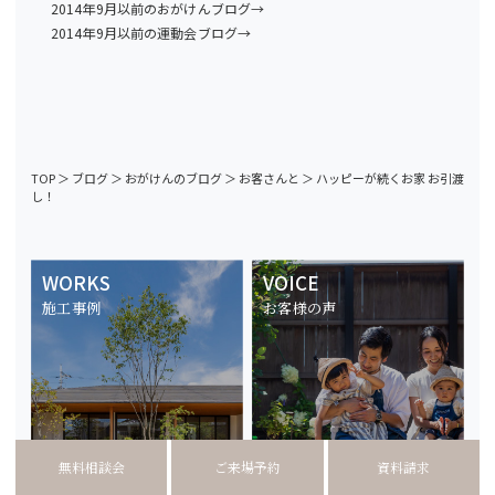
2014年9月以前のおがけんブログ→
2014年9月以前の運動会ブログ→
TOP
＞
ブログ
＞
おがけんのブログ
＞
お客さんと
＞
ハッピーが続くお家 お引渡
し！
WORKS
VOICE
施工事例
お客様の声
無料相談会
ご来場予約
資料請求