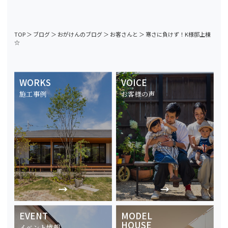
TOP
＞
ブログ
＞
おがけんのブログ
＞
お客さんと
＞
寒さに負けず！K様邸上棟
☆
WORKS
VOICE
施工事例
お客様の声
EVENT
MODEL
HOUSE
イベント情報