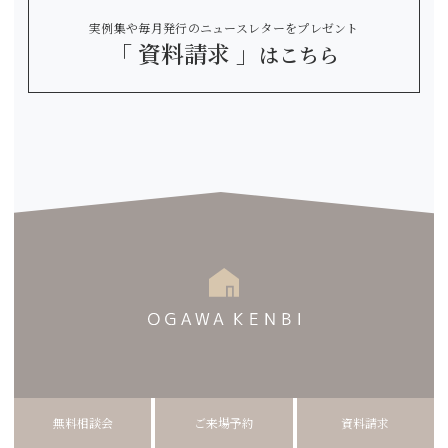
実例集や毎月発行のニュースレターをプレゼント
「 資料請求 」
はこちら
木造ホーム株式会社 小川建美
無料相談会
ご来場予約
資料請求