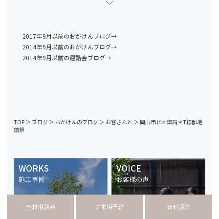
2017年9月以前のおがけんブログ→
2014年9月以前のおがけんブログ→
2014年9月以前の運動会ブログ→
TOP
＞
ブログ
＞
おがけんのブログ
＞
お客さんと
＞
岡山市北区津高＊T様邸地
鎮祭
WORKS
VOICE
施工事例
お客様の声
無料相談会
ご来場予約
資料請求