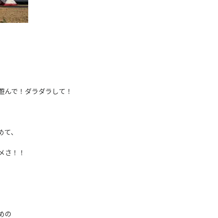
遊んで！ダラダラして！
めて、
メさ！！
、
めの