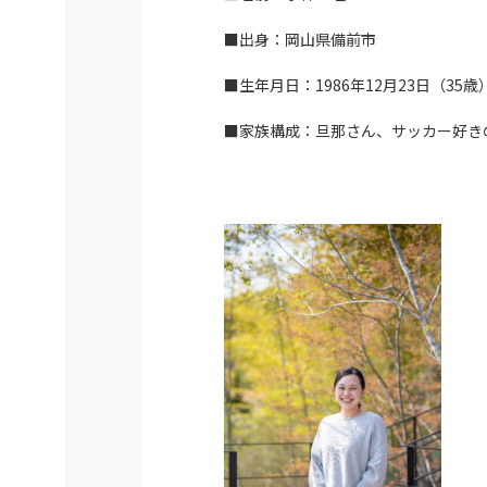
■出身：岡山県備前市
■生年月日：1986年
12
月
23
日（
35
歳
■家族構成：旦那さん、サッカー好き