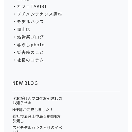
カフェTAKIBI
プチメンテナンス講座
モデルハウス
岡山店
感謝祭ブログ
暮らしphoto
災害時のこと
社長のコラム
NEW BLOG
＊おがけんブログお引越しの
お知らせ＊
N様邸が完成しました！
総社市清音上中島☆B様邸お
引渡し
広谷モデルハウス＊秋のイベ
ント