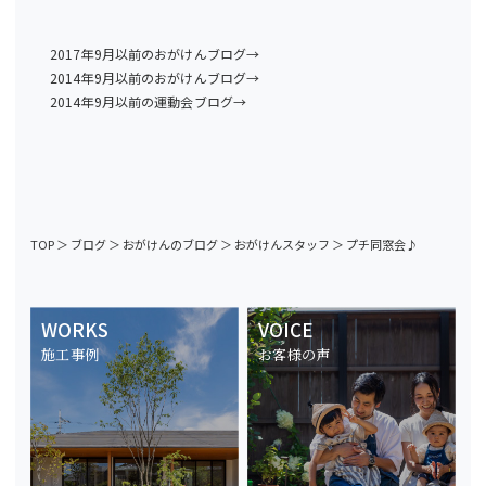
2017年9月以前のおがけんブログ→
2014年9月以前のおがけんブログ→
2014年9月以前の運動会ブログ→
TOP
＞
ブログ
＞
おがけんのブログ
＞
おがけんスタッフ
＞
プチ同窓会♪
WORKS
VOICE
施工事例
お客様の声