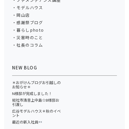
プチメンテナンス講座
モデルハウス
岡山店
感謝祭ブログ
暮らしphoto
災害時のこと
社長のコラム
NEW BLOG
＊おがけんブログお引越しの
お知らせ＊
N様邸が完成しました！
総社市清音上中島☆B様邸お
引渡し
広谷モデルハウス＊秋のイベ
ント
最近の新入社員