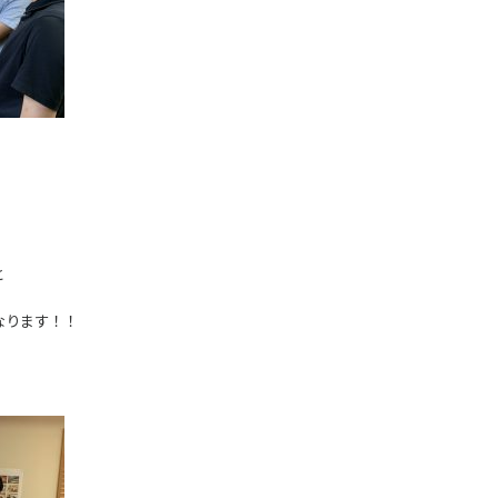
と
なります！！