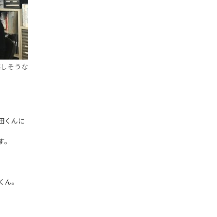
嬉しそうな
田くんに
す。
くん。