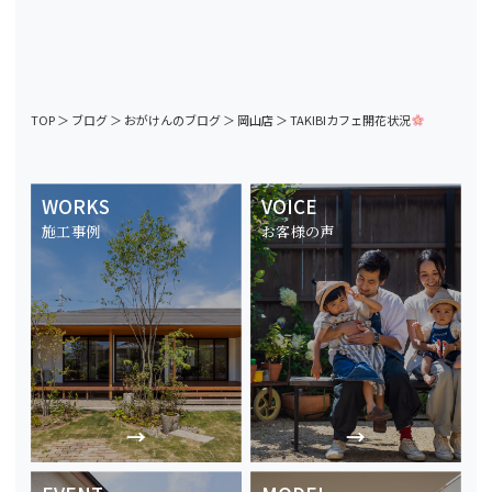
TOP
＞
ブログ
＞
おがけんのブログ
＞
岡山店
＞
TAKIBIカフェ開花状況
WORKS
VOICE
施工事例
お客様の声