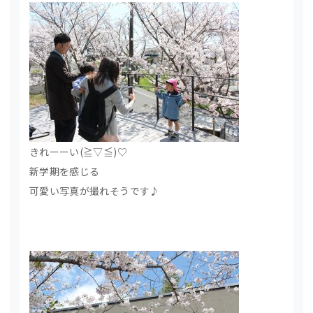
きれーーい(≧▽≦)♡
新学期を感じる
可愛い写真が撮れそうです♪