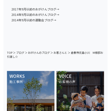
2017年9月以前のおがけんブログ→
2014年9月以前のおがけんブログ→
2014年9月以前の運動会ブログ→
TOP
＞
ブログ
＞
おがけんのブログ
＞
お客さんと
＞
倉敷市児島小川 M様邸お
引渡し☆
WORKS
VOICE
施工事例
お客様の声