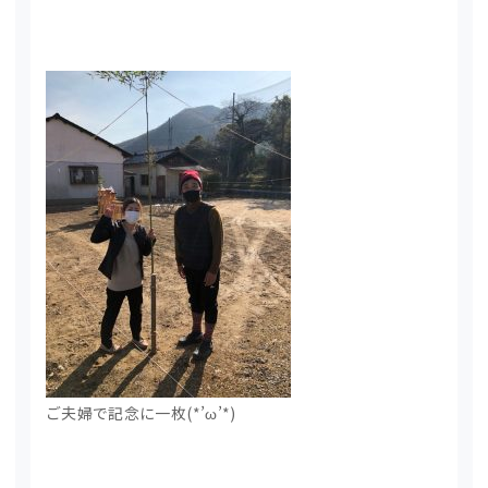
ご夫婦で記念に一枚(*’ω’*)