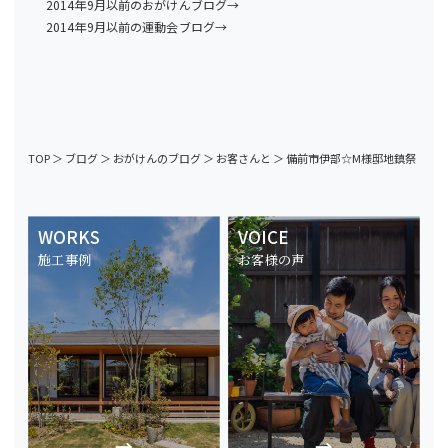
2014年9月以前のおがけんブログ→
2014年9月以前の運動会ブログ→
TOP
＞
ブログ
＞
おがけんのブログ
＞
お客さんと
＞
備前市伊部☆M様邸地鎮祭
WORKS
VOICE
施工事例
お客様の声