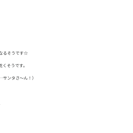
なるそうです☆
乾くそうです。
…サンタさ～ん！）
、