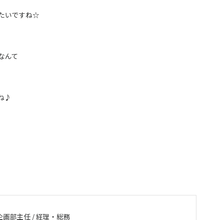
たいですね☆
なんて
ね♪
企画部主任 / 経理・総務