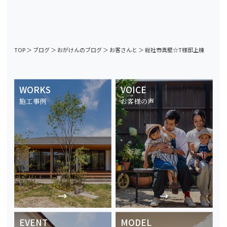
TOP
＞
ブログ
＞
おがけんのブログ
＞
お客さんと
＞
総社市真壁☆T様邸上棟
WORKS
VOICE
施工事例
お客様の声
EVENT
MODEL