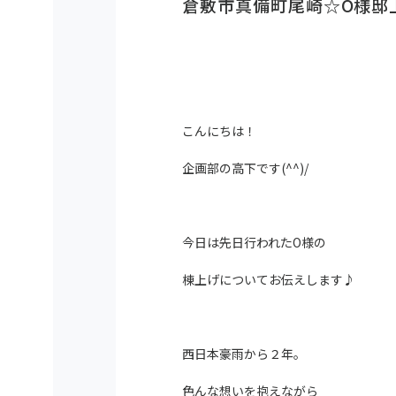
倉敷市真備町尾崎☆O様邸
こんにちは！
企画部の高下です(^^)/
今日は先日行われたO様の
棟上げについてお伝えします♪
西日本豪雨から２年。
色んな想いを抱えながら