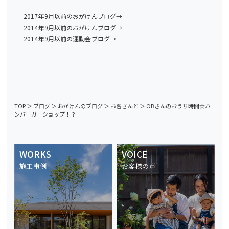
2017年9月以前のおがけんブログ→
2014年9月以前のおがけんブログ→
2014年9月以前の運動会ブログ→
TOP
＞
ブログ
＞
おがけんのブログ
＞
お客さんと
＞
OBさんのおうち時間☆ハ
ンバーガーショップ！？
WORKS
VOICE
施工事例
お客様の声