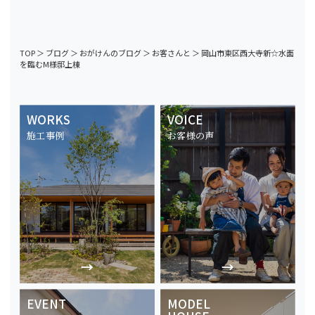
TOP
＞
ブログ
＞
おがけんのブログ
＞
お客さんと
＞
岡山市東区西大寺新☆水面
を臨むM様邸上棟
WORKS
VOICE
施工事例
お客様の声
EVENT
MODEL