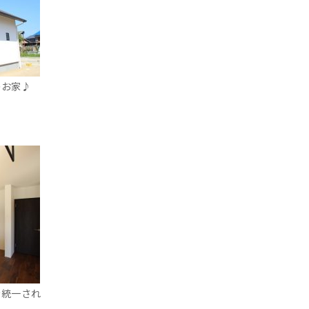
のお家♪
を統一され