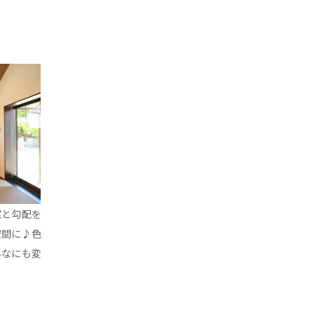
窓と勾配を
空間に♪色
んなにも変