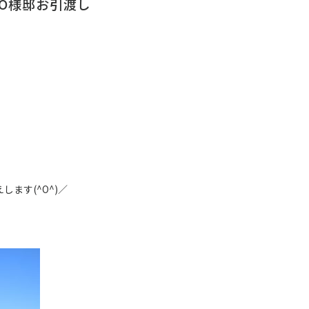
O様邸お引渡し
ます(^O^)／