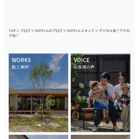
TOP
＞
ブログ
＞
おがけんのブログ
＞
おがけんスタッフ
＞
デジタル派？アナロ
グ派？
WORKS
VOICE
施工事例
お客様の声