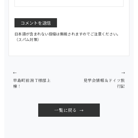
日本語が含まれない投稿は無視されますのでご注意ください。
（スパム対策）
←
→
早島町前潟 T様邸上
見学会情報＆ドイツ旅
棟！
行記
一覧に戻る