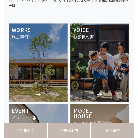
TOP
＞
ブログ
＞
おがけんのブログ
＞
おがけんスタッフ
＞
最新の照明情報★in
大阪
WORKS
VOICE
施工事例
お客様の声
EVENT
MODEL
HOUSE
イベント情報
モデルハウス紹介
無料相談会
ご来場予約
資料請求