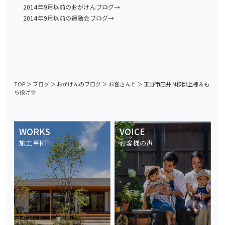
2014年9月以前のおがけんブログ→
2014年9月以前の運動会ブログ→
TOP
＞
ブログ
＞
おがけんのブログ
＞
お客さんと
＞
玉野市田井 N様邸上棟＆も
ち投げ☆
WORKS
VOICE
施工事例
お客様の声