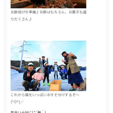
お餅投げの準備♪お餅はもちろん、お菓子も盛
りだくさん♪
これから福をいっぱいおすそ分けするぞ～
(^O^)／
気合い十分に( *´艸｀)