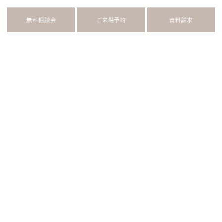
無料相談会
ご来場予約
資料請求
RECENT BLOG
2025.10.18
コメント(11)
S様邸の取材に密着☆