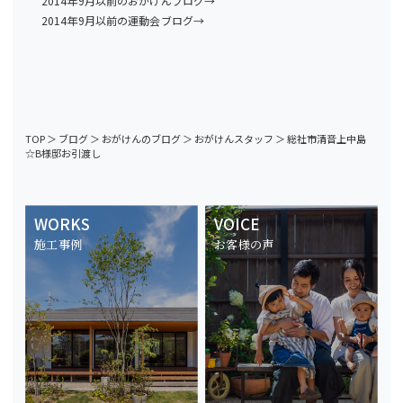
2014年9月以前のおがけんブログ→
2014年9月以前の運動会ブログ→
TOP
＞
ブログ
＞
おがけんのブログ
＞
おがけんスタッフ
＞
総社市清音上中島
☆B様邸お引渡し
WORKS
VOICE
施工事例
お客様の声