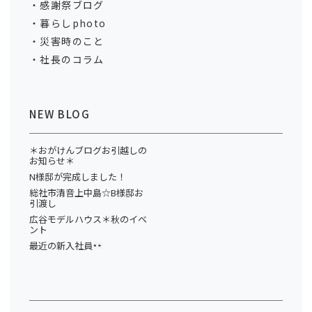
感謝祭ブログ
暮らしphoto
災害時のこと
社長のコラム
NEW BLOG
＊おがけんブログお引越しの
お知らせ＊
N様邸が完成しました！
総社市清音上中島☆B様邸お
引渡し
広谷モデルハウス＊秋のイベ
ント
最近の新入社員