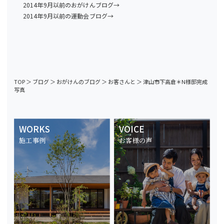
2014年9月以前のおがけんブログ→
2014年9月以前の運動会ブログ→
TOP
＞
ブログ
＞
おがけんのブログ
＞
お客さんと
＞
津山市下高倉＊N様邸完成
写真
WORKS
VOICE
施工事例
お客様の声