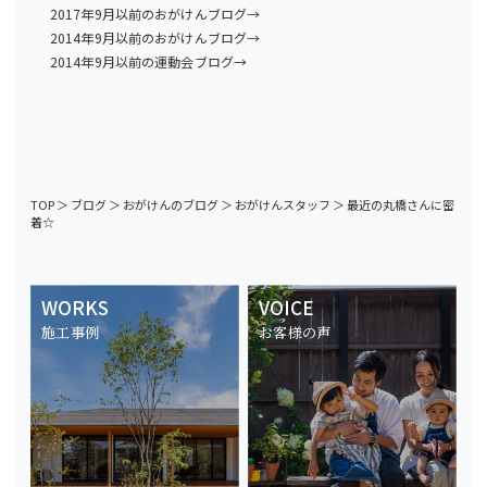
2017年9月以前のおがけんブログ→
2014年9月以前のおがけんブログ→
2014年9月以前の運動会ブログ→
TOP
＞
ブログ
＞
おがけんのブログ
＞
おがけんスタッフ
＞
最近の丸橋さんに密
着☆
WORKS
VOICE
施工事例
お客様の声