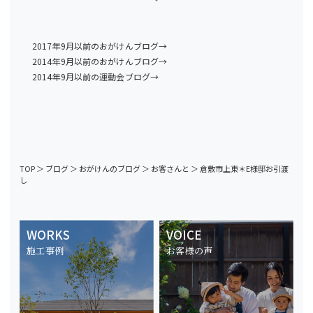
2017年9月以前のおがけんブログ→
2014年9月以前のおがけんブログ→
2014年9月以前の運動会ブログ→
TOP
＞
ブログ
＞
おがけんのブログ
＞
お客さんと
＞
倉敷市上東＊E様邸お引渡
し
WORKS
VOICE
施工事例
お客様の声