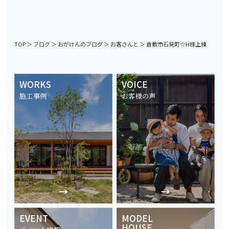
TOP
＞
ブログ
＞
おがけんのブログ
＞
お客さんと
＞
倉敷市石見町☆H様上棟
WORKS
VOICE
施工事例
お客様の声
EVENT
MODEL
HOUSE