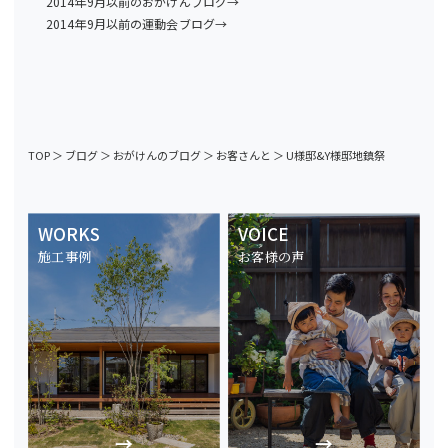
2014年9月以前のおがけんブログ→
2014年9月以前の運動会ブログ→
TOP
＞
ブログ
＞
おがけんのブログ
＞
お客さんと
＞
U様邸&Y様邸地鎮祭
WORKS
VOICE
施工事例
お客様の声