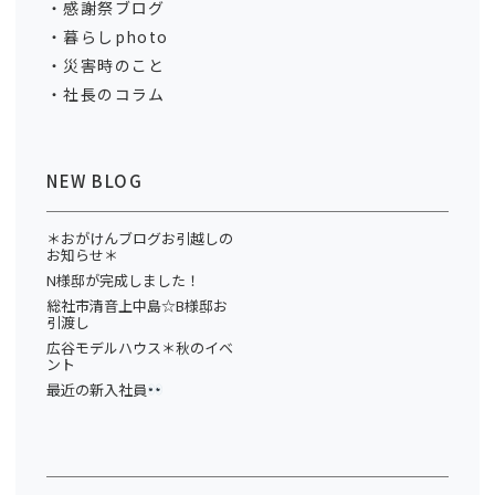
感謝祭ブログ
暮らしphoto
災害時のこと
社長のコラム
NEW BLOG
＊おがけんブログお引越しの
お知らせ＊
N様邸が完成しました！
総社市清音上中島☆B様邸お
引渡し
広谷モデルハウス＊秋のイベ
ント
最近の新入社員