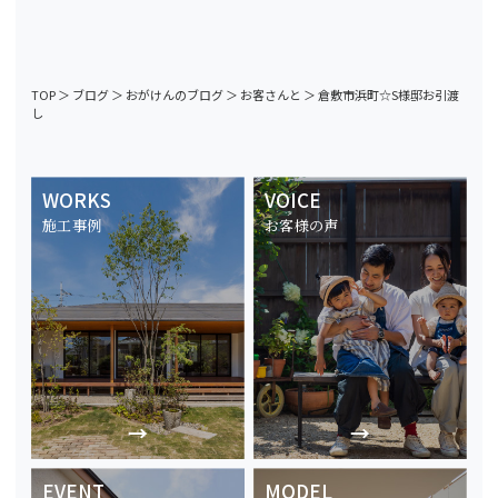
TOP
＞
ブログ
＞
おがけんのブログ
＞
お客さんと
＞
倉敷市浜町☆S様邸お引渡
し
WORKS
VOICE
施工事例
お客様の声
EVENT
MODEL