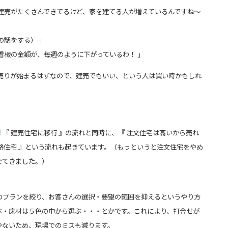
建売がたくさんできてるけど、家を建てる人が増えているんですね～
話をする） 」
看板の金額が、毎週のように下がっているわ！ 」
き売りが始まるはずなので、建売でもいい、という人は買い時かもしれ
『 建売住宅に移行 』の流れと同時に、『 注文住宅は高いから売れ
格住宅 』
という流れも起きています。（もっというと注文住宅をやめ
でてきました。）
のプランを絞り、お客さんの選択・要望の範囲を抑えるというやり方
ぶ・
床材は５色の中から選ぶ・・・とかです。これにより、打合せが
少ないため、現場でのミスも減ります。