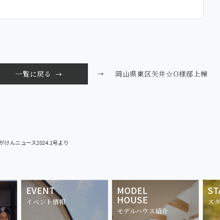
岡山県東区矢井☆O様邸上棟
一覧に戻る
→
がけんニュース2024.1号より
EVENT
MODEL
ST
HOUSE
イベント情報
ス
モデルハウス紹介