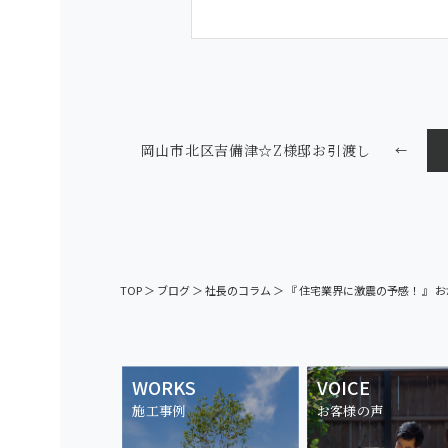
岡山市北区吉備津☆Z様邸お引渡し
←
TOP
＞
ブログ
＞
社長のコラム
＞
『 住宅業界に激震の予感！ 』 お
WORKS
VOICE
施工事例
お客様の声