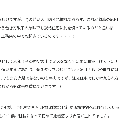
るわけですが、今の若い人は怒られ慣れておらず、これが離職の原因
いう
働き方改革の意味でも規格住宅に舵を切っているのだと思いま
、工務店の中でも起きているのです・・・！
特化して20年！その歴史の中でミスをなくすために積み上げてきたチ
手伝いするにあたり、全スタッフ合わせて2205項目！もはや他社には
れでもまだ完璧ではないのも
事実ですが、注文住宅でしか叶えられな
これからも改善を重ねていきます。）
』ですが、今や注文住宅に限れば競合他社が規格住宅へと移行している
した！僕が社長になって初めて危機感より自信が上回りました。