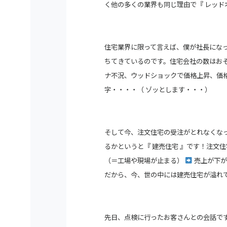
く他の多くの業界も同じ理由で『 レッド
住宅業界に限って言えば、僕が社長になった
ちてきているのです。住宅会社の数は
お
ナ不況、ウッドショックで価格上昇、価
字・・・・（ ゾッとします・・・）
そして今、注文住宅の受注がとれなくな
るかというと『 建売住宅 』です！注文住
（＝工場や現場が止まる）
売上が下が
だから、今、世の中には建売住宅が溢れ
先日、点検に行ったお客さんとの会話で