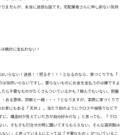
かりませんが、本当に迷惑な話です。宅配業者さんに申し訳ない気持
外は絶対に支払わない！
の 』はいらない！迷惑！！怒るぞ！！！となるのなら、家づくりでも『
のは当然いらないですし、要らないものにお金を支払うのは嫌ですよ
したら不要なものがたくさんついて
いるかも？頼んでもいない、把握
・・ある意味、詐欺と一緒・・・？となりますが、実際に家づくりで
お家にもある『 天井 』 。当たり前のようにクロスや板張りなどで
ずに、
構造材が見えていた方が自分好みだな 」と思っても、『 クロ
べない、そもそも打合せの時に聞いてすらもらえない、
そんな選択肢は
らない 」と思っている人にとっては『 不要なもの 』がついているこ