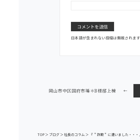
日本語が含まれない投稿は無視されま
岡山市中区国府市場＊B様邸上棟
←
TOP
＞
ブログ
＞
社長のコラム
＞
『 ＂詐欺＂ に遭いました・・・ 