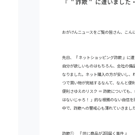
『 ＂詐欺＂ に遭いました・
おがけんニュースをご覧の皆さん、こん
先日、『 ネットショッピング詐欺 』に
自分が欲しいものはもちろん、会社の備品
なりました。ネット購入の方が安いし、
つで買い物が完結するなんて、なんと便
便利さゆえのリスク ＝ 詐欺についても
はないじゃろ！ 」的な根拠のない
自信を
中で、詐欺への警戒心も薄れていきまし
詐欺① 『 同じ商品が2回届く事件 』