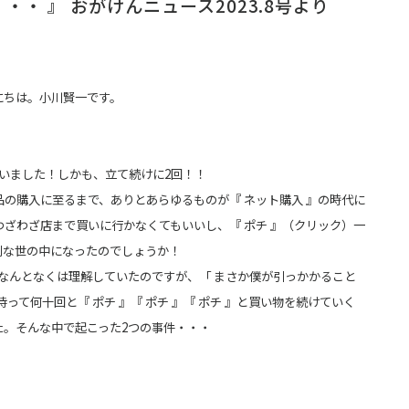
・・ 』 おがけんニュース2023.8号より
にちは。小川賢一です。
遭いました！しかも、立て続けに2回！！
の購入に至るまで、ありとあらゆるものが『 ネット購入 』の時代に
わざわざ店まで買いに行かなくてもいいし、『 ポチ 』（クリック）一
利な世の中になったのでしょうか！
、なんとなくは理解していたのですが、「 まさか僕が引っかかること
持って何十回と『 ポチ 』『 ポチ 』『 ポチ 』と買い物を続けていく
た。そんな中で起こった2つの事件・・・