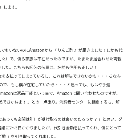
 』します。
もいないのにAmazonから『 りんご酢 』が届きました！しかも代
別々）
で、僕ら家族は不在だったのですが、たまたま居合わせた両親
でした。こちらも梱包の伝票は、名前も住所も正しい！
金を支払ってしまっているし、これは解決できないかも・・・ちなみ
ので、
もし僕が在宅していたら・・・と思っても、もはや手遅
azonは返品可能という事で、Amazonに問い合わせた
のですが、
品できかねます 」との一点張り。消費者センターに相談するも、解
であっても玄関は別）が受け取るのは良いのだろうか？ 」と思い、ダ
審議に2～3日かかりましたが、代引き金額を払ってくれ、僕にとって
ご酢 』を引き取ってくれました。