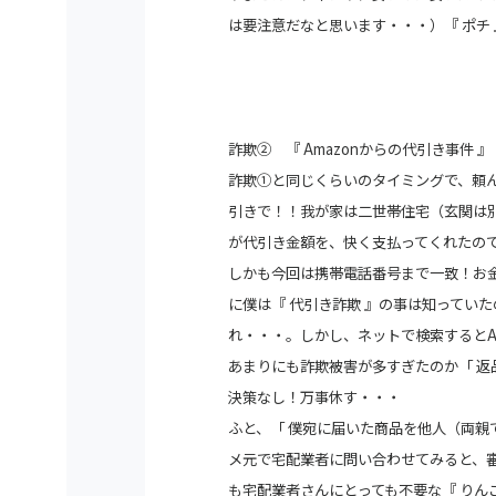
は要注意だなと思います・・・）『 ポチ
詐欺② 『 Amazonからの代引き事件 』
詐欺①と同じくらいのタイミングで、頼んで
引きで！！我が家は二世帯住宅（玄関は
が代引き金額を、快く支払ってくれたの
しかも今回は携帯電話番号まで一致！お
に僕は『 代引き詐欺 』の事は知っていた
れ・・・。しかし、ネットで検索するとAm
あまりにも詐欺被害が多すぎたのか「 返
決策なし！万事休す・・・
ふと、「 僕宛に届いた商品を他人（両親
メ元で宅配業者に問い合わせてみると、
も宅配業者さんにとっても不要な『 りん