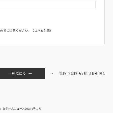
すのでご注意ください。（スパム対策）
笠岡市笠岡★S様邸お引渡し
一覧に戻る
→
』 おがけんニュース2023.8号より