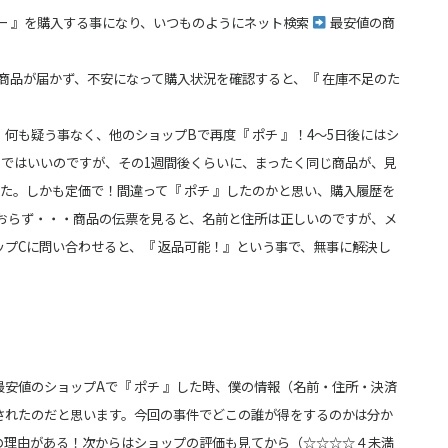
ー 』を購入する事になり、いつものようにネット検索
最安値の商
商品が届かず、不安になって購入状況を確認すると、『 在庫不足のた
何も疑う事なく、他のショップBで再度『 ポチ 』！4～5日後にはシ
までは
いいのですが、その1週間後くらいに、まったく同じ商品が、見
た。しかも定価で！間違って『 ポチ 』したのか
と思い、購入履歴を
ておらず・・・商品の伝票を見ると、名前と住所は正しいのですが、メ
ップCに問い合わせると、『 返品可能！』という事で、無事に解決し
安値のショップAで『 ポチ 』した時、僕の情報（名前・住所・決済
されたのだと思います。今回の事件でどこの誰が得をするのかは分か
の理由がある！
次からはショップの評価も見てから（☆☆☆☆４未満