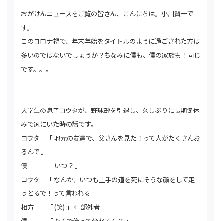
おがけんニュースをご覧の皆さん、こんにちは。小川賢一で
す。
このコロナ禍で、年末年始をタイトルのように過ごされた方は
多いのではないでしょうか？ちなみに僕も、僕の家族も！同じ
です。。。
大学生の息子コウタが、野球部を引退し、久しぶりに長期冬休
みで家にいた時の話です。
コウタ 「 地元の友達で、父さんを見た！って人がたくさんお
るんで 」
僕 「 いつ？ 」
コウタ 「 なんか、いつも土手の道を死にそうな顔をして走
っとるで！って言われる 」
相方 「 (笑) 」 ←部外者
僕 「 なんで俺って分かるん？ 」