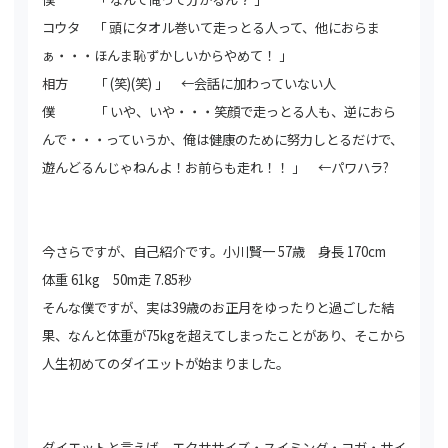
コウタ 「 頭にタオル巻いて走っとる人って、他におらま
ぁ・・・ほんま恥ずかしいからやめて！ 」
相方 「 (笑)(笑) 」 ←会話に加わっていない人
僕 「 いや、いや・・・笑顔で走っとる人も、逆におら
んで・・・
っていうか、俺は健康のために努力しとるだけで、
遊んどるんじゃねんよ！お前らも走れ！！ 」 ←パワハラ?
今さらですが、自己紹介です。小川賢一 57歳 身長 170cm
体重 61kg 50m走 7.85秒
そんな僕ですが、実は39歳のお正月をゆったりと過ごした結
果、なんと体重が75kgを超えてしまったことがあり、
そこから
人生初めてのダイエットが始まりました。
ダイエットと言えば、エクササイズ・スイミング・ヨガ・サイ