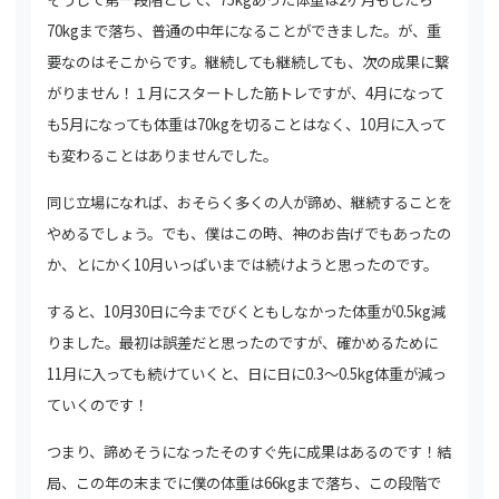
70kgまで落ち、普通の中年になることができました。が、重
要なのはそこからです。継続しても継続しても、
次の成果に繋
がりません！１月にスタートした筋トレですが、4月になって
も5月になっても体重は70kgを切ることはなく、10月に入って
も変わる
ことはありませんでした。
同じ立場になれば、おそらく多くの人が諦め、継続することを
やめるでしょう。でも、僕はこの時、神のお告げでもあったの
か、
とにかく10月いっぱいまでは続けようと思ったのです。
すると、10月30日に今までびくともしなかった体重が0.5kg減
りました。最初は誤差だと
思ったのですが、確かめるために
11月に入っても続けていくと、日に日に0.3～0.5kg体重が減っ
ていくのです！
つまり、諦めそうになった
そのすぐ先に成果はあるのです！結
局、この年の末までに僕の体重は66kgまで落ち、この段階で