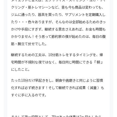
クリング・筋トレマシーンなど、昔も今も商品は変わっても、
ジムに通ったり、
器具を買ったり、サプリメントを定期購入し
たり・・・色々ありますが、そんなのは全部始めるためのきっ
かけや手段にすぎず、
継続する意志さえあれば、お金も時間も
かかりません！そう思って節約家の僕が始めたのは、毎日の腹
筋・腕立て伏せでした。
継続するための工夫は、
10分筋トレをするタイミングを、帰
宅時間が不規則な夜ではなく、毎日同じ時間にできる『 朝 』
にしたこと。
たった10分だけ早起きをし、
朝食や歯磨きと同じように習慣
化すれば必ず続きます！そして継続できれば成果（ 減量 ）も
すぐに手に入るのです。
そうして第一段階として、
75kgあった体重は2ヶ月もしたら