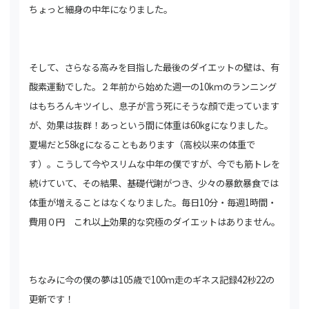
ちょっと細身の中年になりました。
そして、さらなる高みを目指した最後のダイエットの壁は、有
酸素運動でした。２年前から始めた週一の10kｍのランニング
はもちろんキツイし、
息子が言う死にそうな顔で走っています
が、効果は抜群！あっという間に体重は60kgになりました。
夏場だと58kgになることもあります（高校
以来の体重で
す）。こうして今やスリムな中年の僕ですが、今でも筋トレを
続けていて、その結果、基礎代謝がつき、少々の暴飲暴食では
体重が
増えることはなくなりました。毎日10分・毎週1時間・
費用０円 これ以上効果的な究極のダイエットはありません。
ちなみに今の僕の夢は105歳で100ｍ走のギネス記録42秒22の
更新です！