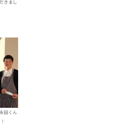
だきまし
永田くん
リ！