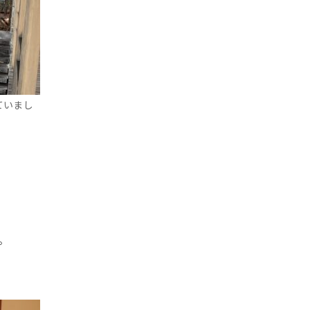
ていまし
。