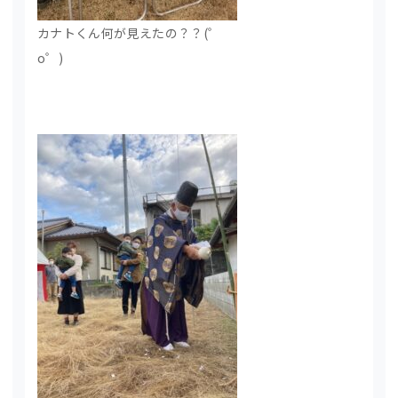
カナトくん何が見えたの？？(゜
o゜)