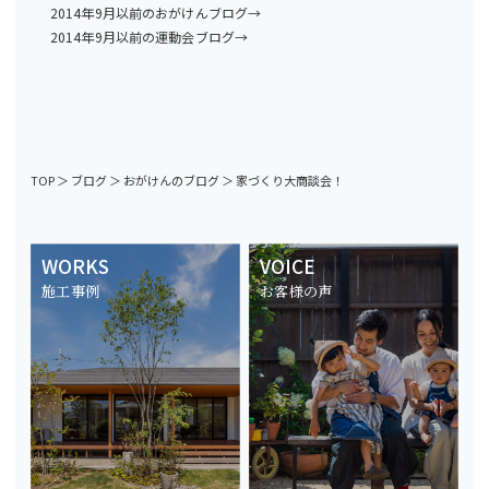
2014年9月以前のおがけんブログ→
2014年9月以前の運動会ブログ→
TOP
＞
ブログ
＞
おがけんのブログ
＞
家づくり大商談会！
WORKS
VOICE
施工事例
お客様の声