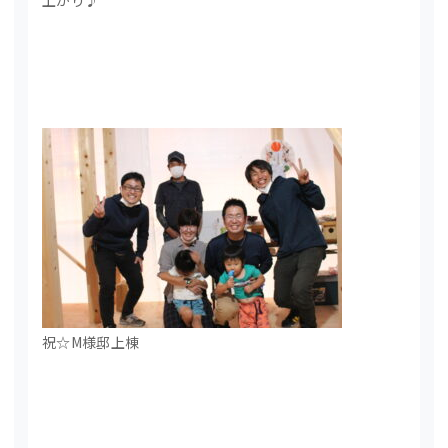
上がり♪
祝☆M様邸上棟