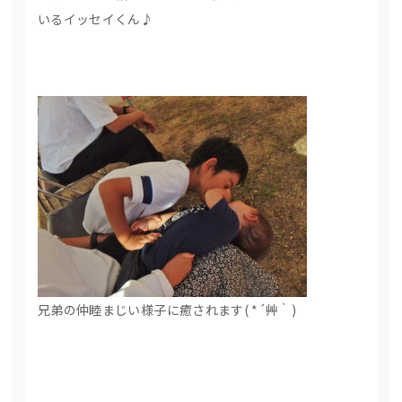
いるイッセイくん♪
兄弟の仲睦まじい様子に癒されます( *´艸｀)