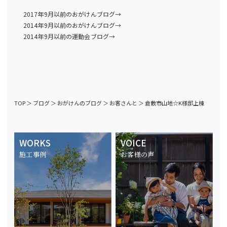
2017年9月以前のおがけんブログ→
2014年9月以前のおがけんブログ→
2014年9月以前の運動会ブログ→
TOP
＞
ブログ
＞
おがけんのブログ
＞
お客さんと
＞
倉敷市山地☆K様邸上棟
WORKS
VOICE
施工事例
お客様の声